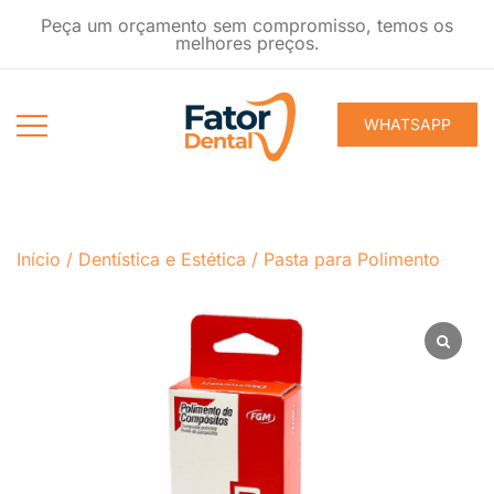
Pular
Peça um orçamento sem compromisso, temos os
para
melhores preços.
conteúdo
WHATSAPP
Produtos
Fator Dental
Ondontológicos
Início
/
Dentística e Estética
/
Pasta para Polimento