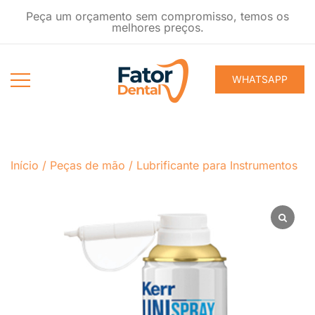
Pular
Peça um orçamento sem compromisso, temos os
para
melhores preços.
conteúdo
WHATSAPP
Produtos
Fator Dental
Ondontológicos
Início
/
Peças de mão
/
Lubrificante para Instrumentos