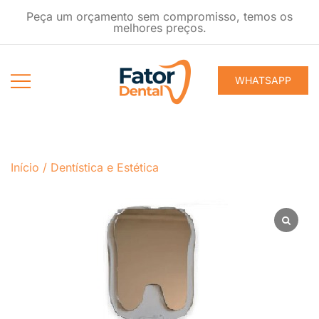
Pular
Peça um orçamento sem compromisso, temos os
para
melhores preços.
conteúdo
WHATSAPP
Produtos
Fator Dental
Ondontológicos
Início
/
Dentística e Estética