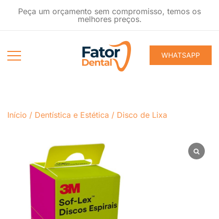
Pular
Peça um orçamento sem compromisso, temos os
para
melhores preços.
conteúdo
WHATSAPP
Produtos
Fator Dental
Ondontológicos
Início
/
Dentística e Estética
/
Disco de Lixa