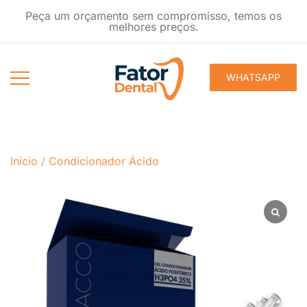
Pular
Peça um orçamento sem compromisso, temos os
para
melhores preços.
conteúdo
WHATSAPP
Produtos
Fator Dental
Ondontológicos
Início
/
Condicionador Ácido