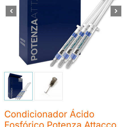
Condicionador Ácido
Fosfórico Potenza Attacco