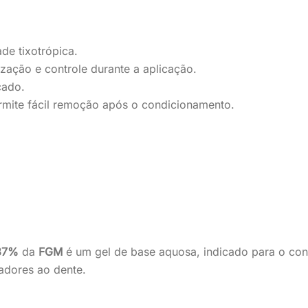
de tixotrópica.
lização e controle durante a aplicação.
cado.
rmite fácil remoção após o condicionamento.
 37%
da
FGM
é um gel de base aquosa, indicado para o con
adores ao dente.