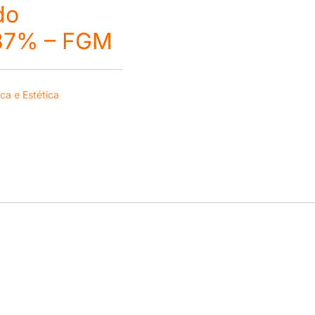
do
 37% – FGM
ica e Estética