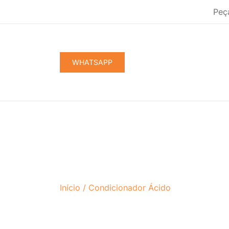
Pular
Peç
para
conteúdo
WHATSAPP
Início
/
Condicionador Ácido