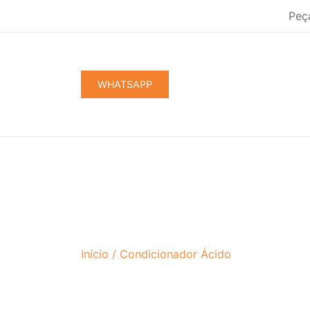
Pular
Peç
para
conteúdo
WHATSAPP
Início
/
Condicionador Ácido