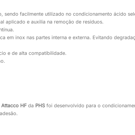
do, sendo facilmente utilizado no condicionamento ácido sel
cal aplicado e auxilia na remoção de resíduos.
tínua.
ca em inox nas partes interna e externa. Evitando degrad
io e de alta compatibilidade.
ão.
a Attacco HF
da
PHS
foi desenvolvido para o condicionamen
 adesão.