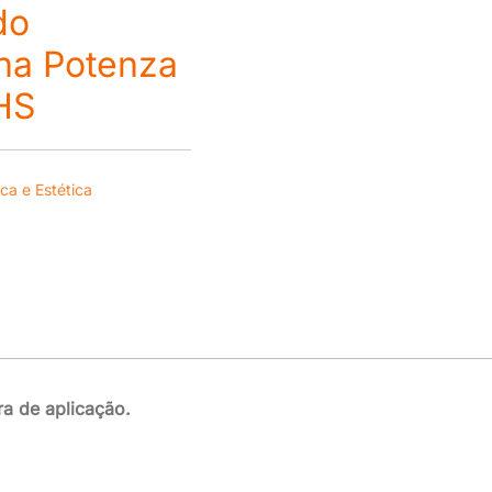
do
ana Potenza
HS
ica e Estética
ra de aplicação.