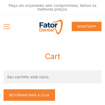
Pular
Peça um orçamento sem compromisso, temos os
para
melhores preços.
conteúdo
WHATSAPP
Produtos
Fator Dental
Ondontológicos
Cart
Seu carrinho está vazio.
RETORNAR PARA A LOJA